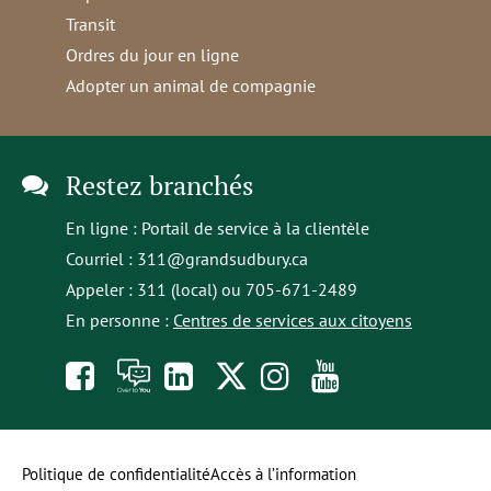
Transit
Ordres du jour en ligne
Adopter un animal de compagnie
Restez branchés
En ligne :
Portail de service à la clientèle
Courriel :
311@grandsudbury.ca
Appeler : 311 (local) ou 705-671-2489
En personne :
Centres de services aux citoyens
Like
À
opens
Follow
Follow
Subscribe
us
toi
in
us
us
to
on
la
a
on
on
our
Politique de confidentialité
Accès à l’information