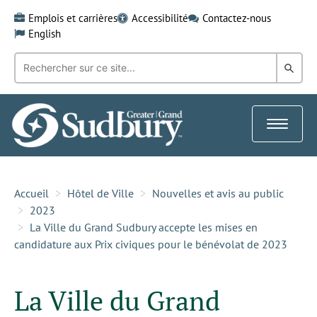
Skip
Emplois et carrières
Accessibilité
Contactez-nous
to
English
content
Recherche
Rech
par
mot-
dans
clé:
le
Toggle
Gra
navigat
Sud
Accueil
Hôtel de Ville
Nouvelles et avis au public
2023
La Ville du Grand Sudbury accepte les mises en
candidature aux Prix civiques pour le bénévolat de 2023
La Ville du Grand