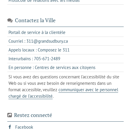
Protocole de relations avec les médias
Contactez la Ville
s'ouvre
Portail de service à la clientèle
dans
s'ouvre
Courriel : 311@grandsudbury.ca
un
dans
s'ouvre
Appels locaux : Composez le 311
nouvel
votre
dans
onglet
s'ouvre
Interurbains : 705-671-2489
client
un
dans
de
s'ouvre
En personne : Centres de services aux citoyens
client
un
messagerie
dans
de
Si vous avez des questions concernant l'accessibilité du site
client
l'onglet
votre
Web ou si vous avez besoin de renseignements dans un
de
actuel
téléphone
format accessible, veuillez
communiquer avec le personnel
votre
chargé de l'accessibilité
.
téléphone
Restez connecté
s'ouvre
Facebook