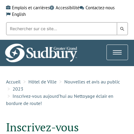
Skip
Emplois et carrières
Accessibilité
Contactez-nous
to
English
content
Recherche
Rech
par
mot-
dans
clé:
le
Toggle
Gra
navigat
Sud
Accueil
Hôtel de Ville
Nouvelles et avis au public
2023
Inscrivez-vous aujourd'hui au Nettoyage éclair en
bordure de route!
Inscrivez-vous