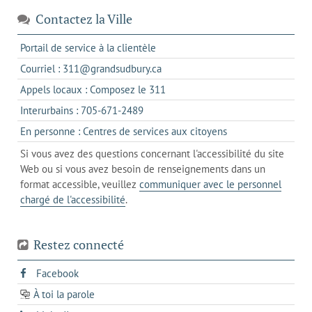
Contactez la Ville
s'ouvre
Portail de service à la clientèle
dans
s'ouvre
Courriel : 311@grandsudbury.ca
un
dans
s'ouvre
Appels locaux : Composez le 311
nouvel
votre
dans
onglet
s'ouvre
Interurbains : 705-671-2489
client
un
dans
de
s'ouvre
En personne : Centres de services aux citoyens
client
un
messagerie
dans
de
Si vous avez des questions concernant l'accessibilité du site
client
l'onglet
votre
Web ou si vous avez besoin de renseignements dans un
de
actuel
téléphone
format accessible, veuillez
communiquer avec le personnel
votre
chargé de l'accessibilité
.
téléphone
Restez connecté
s'ouvre
Facebook
dans
À toi la parole
opens
un