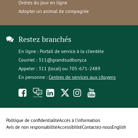
Ordres du jour en ligne
Adopter un animal de compagnie
Restez branchés
En ligne :
Portail de service à la clientèle
Courriel :
311@grandsudbury.ca
Appeler : 311 (local) ou 705-671-2489
En personne :
Centres de services aux citoyens
Like
À
opens
Follow
Follow
Subscribe
us
toi
in
us
us
to
on
la
a
on
on
our
Politique de confidentialité
Accès à l’information
Avis de non responsabilité
Accessibilité
Contactez-nous
English
Facebook
parole
new
Twitter
Instagram
YouTube