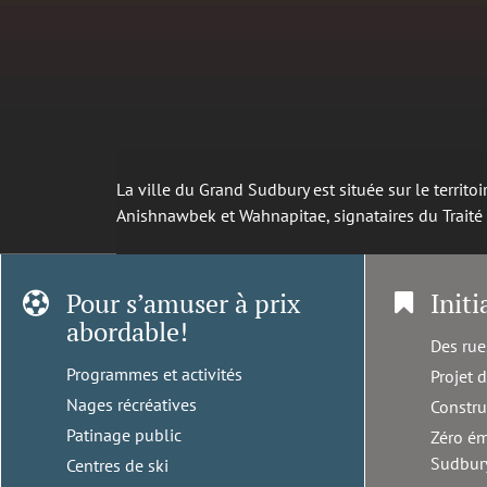
La ville du Grand Sudbury est située sur le territ
Anishnawbek et Wahnapitae, signataires du Trait
Pour s’amuser à prix
Initi
abordable!
Des rue
Programmes et activités
Projet 
Nages récréatives
Constru
Patinage public
Zéro ém
Sudbur
Centres de ski