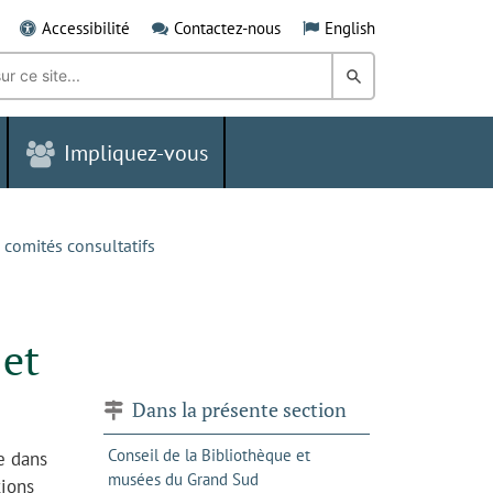
Accessibilité
Contactez-nous
English
Rechercher
dans
Impliquez-vous
le
Grand
Sudbury
, comités consultatifs
 et
Dans la présente section
Conseil de la Bibliothèque et
e dans
musées du Grand Sud
tions