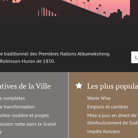
oire traditionnel des Premières Nations Atikameksheng
L
é Robinson-Huron de 1850.
atives de la Ville
Les plus popula
s complètes
Waste Wise
de transformation
Emplois et carrières
ction routière et projets
Mise à jour en direct de 
d'enfouissement de Sud
ission nette dans le Grand
y
Impôts fonciers