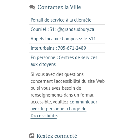
Contactez la Ville
s'ouvre
Portail de service à la clientèle
dans
s'ouvre
Courriel : 311@grandsudbury.ca
un
dans
s'ouvre
Appels locaux : Composez le 311
nouvel
votre
dans
onglet
s'ouvre
Interurbains : 705-671-2489
client
un
dans
de
En personne : Centres de services
client
un
messagerie
s'ouvre
aux citoyens
de
client
dans
votre
Si vous avez des questions
de
l'onglet
téléphone
concernant l'accessibilité du site Web
votre
actuel
ou si vous avez besoin de
téléphone
renseignements dans un format
accessible, veuillez
communiquer
avec le personnel chargé de
l'accessibilité
.
Restez connecté