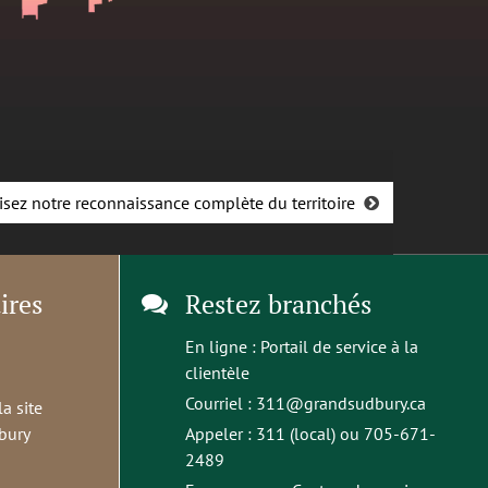
isez notre reconnaissance complète du territoire
ires
Restez branchés
En ligne :
Portail de service à la
clientèle
Courriel :
311@grandsudbury.ca
la site
bury
Appeler : 311 (local) ou 705-671-
2489