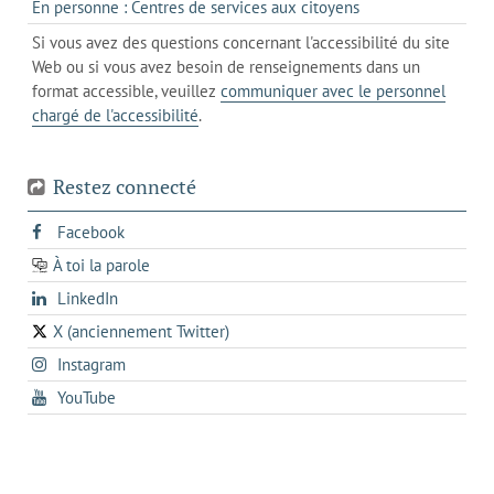
de
s'ouvre
En personne : Centres de services aux citoyens
client
un
messagerie
dans
de
Si vous avez des questions concernant l'accessibilité du site
client
l'onglet
votre
Web ou si vous avez besoin de renseignements dans un
de
actuel
téléphone
format accessible, veuillez
communiquer avec le personnel
votre
chargé de l'accessibilité
.
téléphone
Restez connecté
s'ouvre
Facebook
dans
À toi la parole
opens
un
opens
LinkedIn
in
nouvel
in
a
onglet
X (anciennement Twitter)
s'ouvre
a
new
s'ouvre
Instagram
dans
new
tab
dans
un
tab
s'ouvre
YouTube
un
nouvel
dans
nouvel
onglet
un
onglet
nouvel
onglet