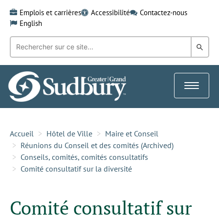
Skip
Emplois et carrières
Accessibilité
Contactez-nous
to
English
content
Recherche
Rech
par
mot-
dans
clé:
le
Toggle
Gra
navigat
Sud
Accueil
Hôtel de Ville
Maire et Conseil
Réunions du Conseil et des comités (Archived)
Conseils, comités, comités consultatifs
Comité consultatif sur la diversité
Comité consultatif sur