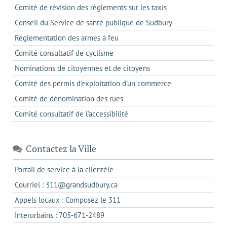
Comité de révision des règlements sur les taxis
Conseil du Service de santé publique de Sudbury
Réglementation des armes à feu
Comité consultatif de cyclisme
Nominations de citoyennes et de citoyens
Comité des permis d'exploitation d'un commerce
Comité de dénomination des rues
Comité consultatif de l'accessibilité
Contactez la Ville
s'ouvre
Portail de service à la clientèle
dans
s'ouvre
Courriel : 311@grandsudbury.ca
un
dans
s'ouvre
Appels locaux : Composez le 311
nouvel
votre
dans
onglet
s'ouvre
Interurbains : 705-671-2489
client
un
dans