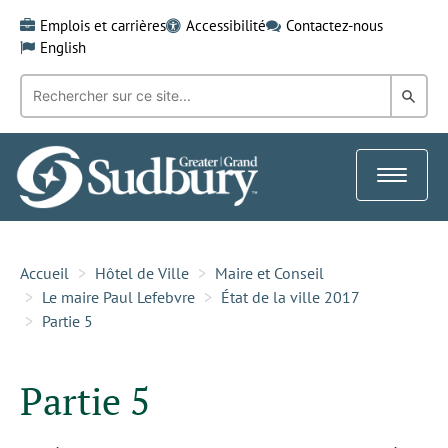
Skip
Emplois et carrières
Accessibilité
Contactez-nous
to
English
content
Recherche
Rech
par
mot-
dans
clé:
le
Toggle
Gra
navigat
Sud
Accueil
Hôtel de Ville
Maire et Conseil
Le maire Paul Lefebvre
État de la ville 2017
Partie 5
Partie 5