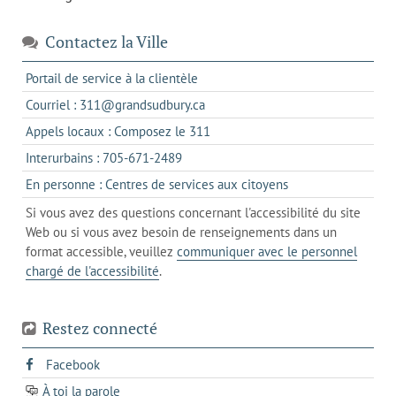
Contactez la Ville
s'ouvre
Portail de service à la clientèle
dans
s'ouvre
Courriel : 311@grandsudbury.ca
un
dans
s'ouvre
Appels locaux : Composez le 311
nouvel
votre
dans
onglet
s'ouvre
Interurbains : 705-671-2489
client
un
dans
de
s'ouvre
En personne : Centres de services aux citoyens
client
un
messagerie
dans
de
Si vous avez des questions concernant l'accessibilité du site
client
l'onglet
votre
Web ou si vous avez besoin de renseignements dans un
de
actuel
téléphone
format accessible, veuillez
communiquer avec le personnel
votre
chargé de l'accessibilité
.
téléphone
Restez connecté
s'ouvre
Facebook
dans
À toi la parole