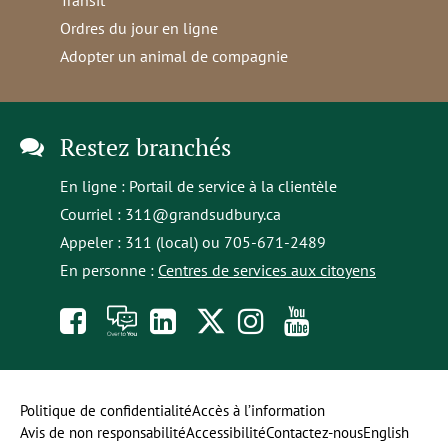
Ordres du jour en ligne
Adopter un animal de compagnie
Restez branchés
En ligne :
Portail de service à la clientèle
Courriel :
311@grandsudbury.ca
Appeler : 311 (local) ou 705-671-2489
En personne :
Centres de services aux citoyens
Like
À
opens
Follow
Follow
Subscribe
us
toi
in
us
us
to
on
la
a
on
on
our
Politique de confidentialité
Accès à l’information
Avis de non responsabilité
Accessibilité
Contactez-nous
English