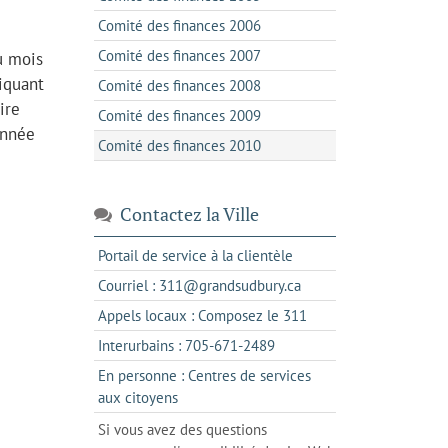
Comité des finances 2006
Comité des finances 2007
u mois
liquant
Comité des finances 2008
ire
Comité des finances 2009
année
Comité des finances 2010
Contactez la Ville
s'ouvre
Portail de service à la clientèle
dans
s'ouvre
Courriel : 311@grandsudbury.ca
un
dans
s'ouvre
Appels locaux : Composez le 311
nouvel
votre
dans
onglet
s'ouvre
Interurbains : 705-671-2489
client
un
dans
de
En personne : Centres de services
client
un
messagerie
s'ouvre
aux citoyens
de
client
dans
votre
Si vous avez des questions
de
l'onglet
téléphone