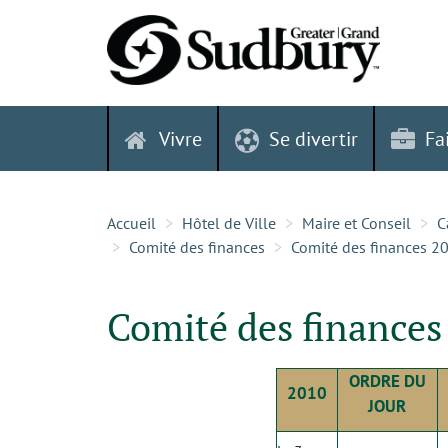
Skip
to
content
Vivre
Se divertir
Fa
Accueil
Hôtel de Ville
Maire et Conseil
C
Comité des finances
Comité des finances 2
Comité des finances
ORDRE DU
2010
JOUR