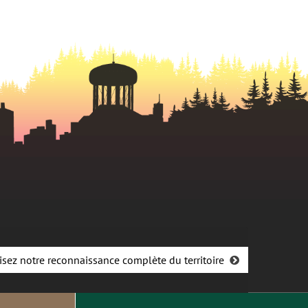
onglet
isez notre reconnaissance complète du territoire