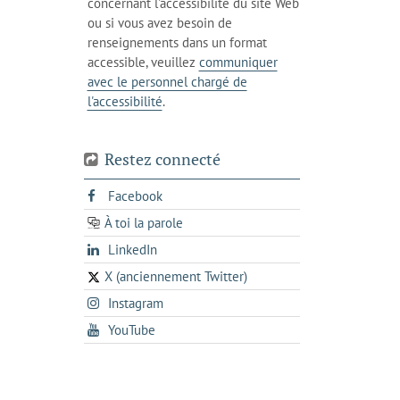
concernant l'accessibilité du site Web
votre
actuel
ou si vous avez besoin de
téléphone
renseignements dans un format
accessible, veuillez
communiquer
avec le personnel chargé de
l'accessibilité
.
Restez connecté
s'ouvre
Facebook
dans
À toi la parole
opens
un
opens
LinkedIn
in
nouvel
in
a
onglet
X (anciennement Twitter)
s'ouvre
a
new
s'ouvre
Instagram
dans
new
tab
dans
un
tab
s'ouvre
YouTube
un
nouvel
dans
nouvel
onglet
un
onglet
nouvel