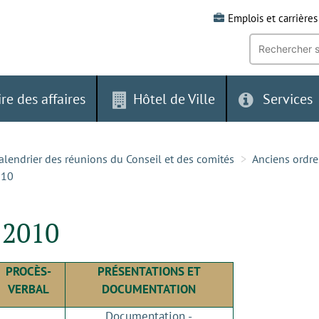
Emplois et carrières
Recherche
par
mot-
clé:
ire des affaires
Hôtel de Ville
Services
alendrier des réunions du Conseil et des comités
Anciens ordre
010
 2010
PROCÈS-
PRÉSENTATIONS ET
VERBAL
DOCUMENTATION
Documentation -