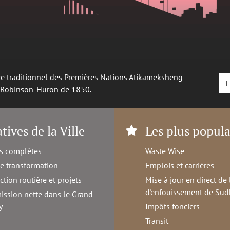
oire traditionnel des Premières Nations Atikameksheng
L
é Robinson-Huron de 1850.
atives de la Ville
Les plus popula
s complètes
Waste Wise
de transformation
Emplois et carrières
ction routière et projets
Mise à jour en direct de 
d'enfouissement de Sud
ission nette dans le Grand
y
Impôts fonciers
Transit