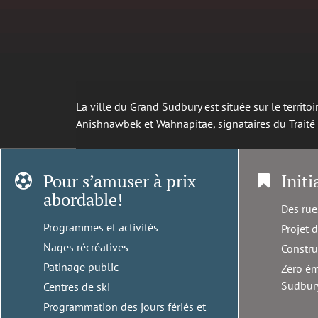
La ville du Grand Sudbury est située sur le territ
Anishnawbek et Wahnapitae, signataires du Trait
Pour s’amuser à prix
Initi
abordable!
Des rue
Programmes et activités
Projet 
Nages récréatives
Constru
Patinage public
Zéro ém
Sudbur
Centres de ski
Programmation des jours fériés et