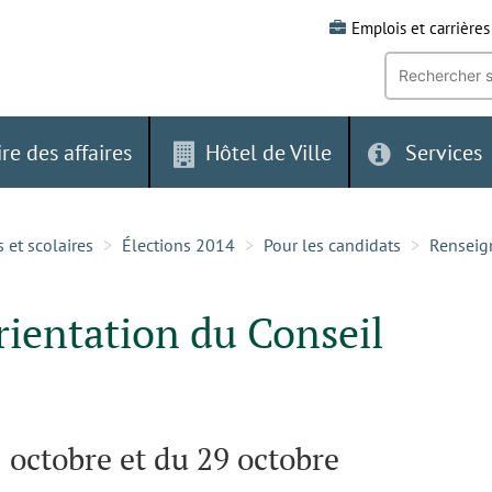
Emplois et carrières
Recherche
par
mot-
clé:
ire des affaires
Hôtel de Ville
Services
 et scolaires
Élections 2014
Pour les candidats
Renseig
ientation du Conseil
 octobre et du 29 octobre