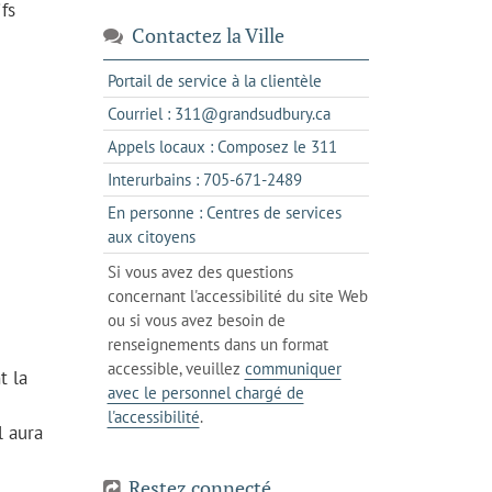
fs
Contactez la Ville
s'ouvre
Portail de service à la clientèle
dans
s'ouvre
Courriel : 311@grandsudbury.ca
un
dans
s'ouvre
Appels locaux : Composez le 311
nouvel
votre
dans
onglet
s'ouvre
Interurbains : 705-671-2489
client
un
dans
de
En personne : Centres de services
client
un
messagerie
s'ouvre
aux citoyens
de
client
dans
votre
Si vous avez des questions
de
l'onglet
téléphone
concernant l'accessibilité du site Web
votre
actuel
ou si vous avez besoin de
téléphone
renseignements dans un format
accessible, veuillez
communiquer
t la
avec le personnel chargé de
l'accessibilité
.
l aura
Restez connecté