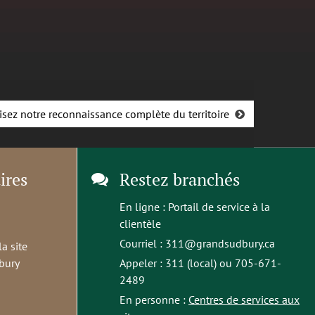
isez notre reconnaissance complète du territoire
ires
Restez branchés
En ligne :
Portail de service à la
clientèle
Courriel :
311@grandsudbury.ca
la site
bury
Appeler : 311 (local) ou 705-671-
2489
En personne :
Centres de services aux