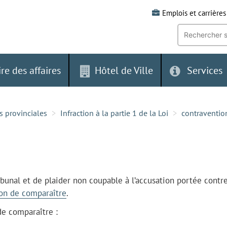
Emplois et carrières
Recherche
par
mot-
clé:
ire des affaires
Hôtel de Ville
Services
s provinciales
Infraction à la partie 1 de la Loi
contraventio
ibunal et de plaider non coupable à l’accusation portée contr
ion de comparaître
.
de comparaître :