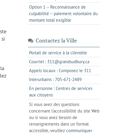
Option 1 -- Reconnaissance de
culpabilité -- paiement volontaire du
montant total exigible
oste
 si
Contactez la Ville
s'ouvre
Portail de service à la clientèle
dans
s'ouvre
Courriel : 311@grandsudbury.ca
un
la
dans
s'ouvre
Appels locaux : Composez le 311
nouvel
votre
lez
dans
onglet
s'ouvre
Interurbains : 705-671-2489
client
un
dans
de
En personne : Centres de services
client
un
messagerie
s'ouvre
aux citoyens
de
client
dans
votre
Si vous avez des questions
de
l'onglet
téléphone
concernant l'accessibilité du site Web
votre
actuel
ou si vous avez besoin de
téléphone
renseignements dans un format
accessible, veuillez
communiquer