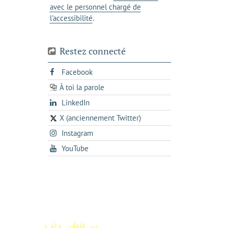
avec le personnel chargé de
l'accessibilité
.
Restez connecté
s'ouvre
Facebook
dans
À toi la parole
opens
un
opens
LinkedIn
in
nouvel
in
a
onglet
X (anciennement Twitter)
s'ouvre
a
new
s'ouvre
Instagram
dans
new
tab
dans
un
tab
s'ouvre
YouTube
un
nouvel
dans
nouvel
onglet
un
onglet
nouvel
onglet