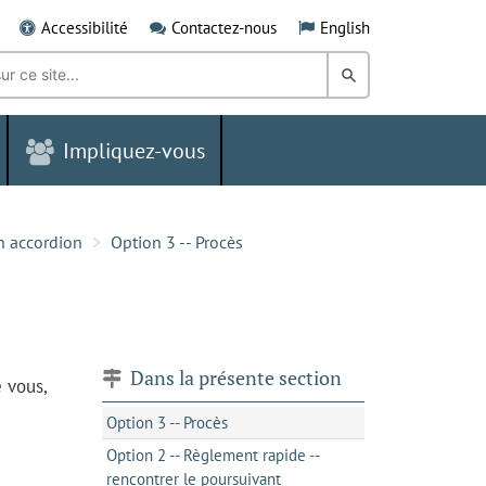
Accessibilité
Contactez-nous
English
Rechercher
dans
Impliquez-vous
le
Grand
Sudbury
n accordion
Option 3 -- Procès
Dans la présente section
e vous,
Option 3 -- Procès
Option 2 -- Règlement rapide --
rencontrer le poursuivant