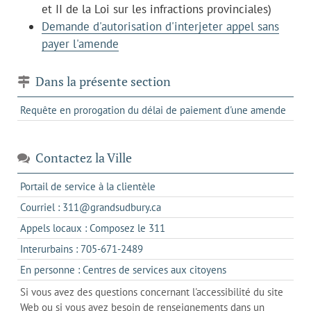
et II de la Loi sur les infractions provinciales)
Demande d'autorisation d'interjeter appel sans
payer l'amende
Dans la présente section
Requête en prorogation du délai de paiement d'une amende
Contactez la Ville
s'ouvre
Portail de service à la clientèle
dans
s'ouvre
Courriel : 311@grandsudbury.ca
un
dans
s'ouvre
Appels locaux : Composez le 311
nouvel
votre
dans
onglet
s'ouvre
Interurbains : 705-671-2489
client
un
dans
de
s'ouvre
En personne : Centres de services aux citoyens
client
un
messagerie
dans
de
Si vous avez des questions concernant l'accessibilité du site
client
l'onglet
votre
Web ou si vous avez besoin de renseignements dans un
de