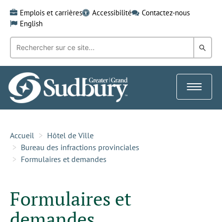
Skip
Emplois et carrières
Accessibilité
Contactez-nous
to
English
content
Recherche
Rech
par
mot-
dans
clé:
le
Toggle
Gra
navigat
Sud
Accueil
Hôtel de Ville
Bureau des infractions provinciales
Formulaires et demandes
Formulaires et
demandes