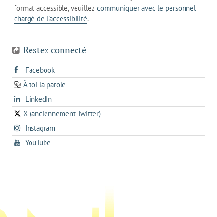
actuel
téléphone
format accessible, veuillez
communiquer avec le personnel
votre
chargé de l'accessibilité
.
téléphone
Restez connecté
s'ouvre
Facebook
dans
À toi la parole
opens
un
opens
LinkedIn
in
nouvel
in
a
onglet
X (anciennement Twitter)
s'ouvre
a
new
s'ouvre
Instagram
dans
new
tab
dans
un
tab
s'ouvre
YouTube
un
nouvel
dans
nouvel
onglet
un
onglet
nouvel
onglet