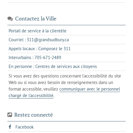
Contactez la Ville
s'ouvre
Portail de service à la clientèle
dans
s'ouvre
Courriel : 311@grandsudbury.ca
un
dans
s'ouvre
Appels locaux : Composez le 311
nouvel
votre
dans
onglet
s'ouvre
Interurbains : 705-671-2489
client
un
dans
de
s'ouvre
En personne : Centres de services aux citoyens
client
un
messagerie
dans
de
Si vous avez des questions concernant l'accessibilité du site
client
l'onglet
votre
Web ou si vous avez besoin de renseignements dans un
de
actuel
téléphone
format accessible, veuillez
communiquer avec le personnel
votre
chargé de l'accessibilité
.
téléphone
Restez connecté
s'ouvre
Facebook