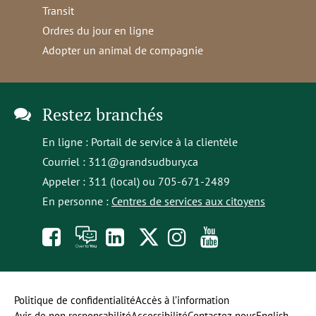
Transit
Ordres du jour en ligne
Adopter un animal de compagnie
Restez branchés
En ligne :
Portail de service à la clientèle
Courriel :
311@grandsudbury.ca
Appeler : 311 (local) ou 705-671-2489
En personne :
Centres de services aux citoyens
Like
À
opens
Follow
Follow
Subscribe
us
toi
in
us
us
to
on
la
a
on
on
our
Politique de confidentialité
Accès à l’information
Avis de non responsabilité
Accessibilité
Contactez-nous
English