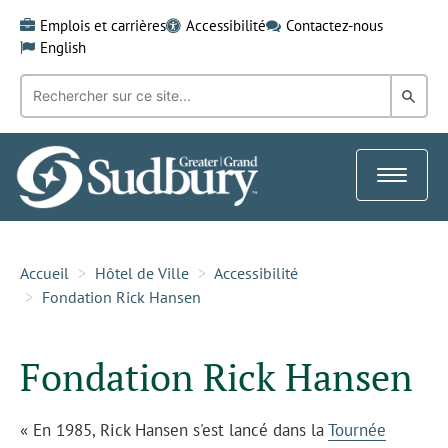
Skip
Emplois et carrières
Accessibilité
Contactez-nous
to
English
content
Recherche
Rech
par
mot-
dans
clé:
le
Toggle
Gra
navigat
Sud
Accueil
Hôtel de Ville
Accessibilité
Fondation Rick Hansen
Fondation Rick Hansen
« En 1985, Rick Hansen s'est lancé dans la
Tournée