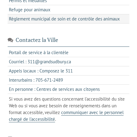
Permis et médailles
Refuge pour animaux
Règlement municipal de soin et de contrôle des animaux
Contactez la Ville
s'ouvre
Portail de service à la clientèle
dans
s'ouvre
Courriel : 311@grandsudbury.ca
un
dans
s'ouvre
Appels locaux : Composez le 311
nouvel
votre
dans
onglet
s'ouvre
Interurbains : 705-671-2489
client
un
dans
de
s'ouvre
En personne : Centres de services aux citoyens
client
un
messagerie
dans
de
Si vous avez des questions concernant l'accessibilité du site
client
l'onglet
votre
Web ou si vous avez besoin de renseignements dans un
de
actuel
téléphone
format accessible, veuillez
communiquer avec le personnel
votre
chargé de l'accessibilité
.
téléphone