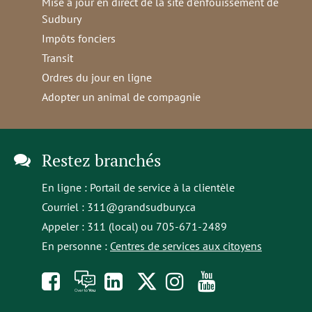
Mise à jour en direct de la site d'enfouissement de
Sudbury
Impôts fonciers
Transit
Ordres du jour en ligne
Adopter un animal de compagnie
Restez branchés
En ligne :
Portail de service à la clientèle
Courriel :
311@grandsudbury.ca
Appeler : 311 (local) ou 705-671-2489
En personne :
Centres de services aux citoyens
Like
À
opens
Follow
Follow
Subscribe
us
toi
in
us
us
to