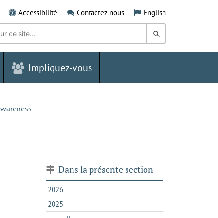
Accessibilité
Contactez-nous
English
Rechercher
dans
Impliquez-vous
le
Grand
Sudbury
Awareness
Dans la présente section
2026
2025