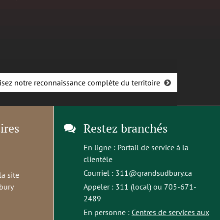
isez notre reconnaissance complète du territoire
ires
Restez branchés
En ligne :
Portail de service à la
clientèle
Courriel :
311@grandsudbury.ca
la site
bury
Appeler : 311 (local) ou 705-671-
2489
En personne :
Centres de services aux