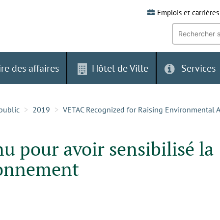
Emplois et carrières
Recherche
par
mot-
clé:
ire des affaires
Hôtel de Ville
Services
public
2019
VETAC Recognized for Raising Environmental 
 pour avoir sensibilisé la
ronnement