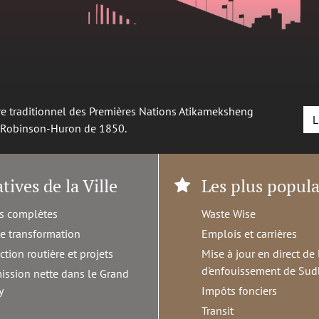
oire traditionnel des Premières Nations Atikameksheng
L
é Robinson-Huron de 1850.
atives de la Ville
Les plus popula
s complètes
Waste Wise
de transformation
Emplois et carrières
ction routière et projets
Mise à jour en direct de 
d'enfouissement de Sud
ission nette dans le Grand
y
Impôts fonciers
Transit