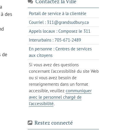
Contactez la Ville
a
s'ouvre
Portail de service à la clientèle
 à des
dans
s'ouvre
Courriel : 311@grandsudbury.ca
un
nd
dans
s'ouvre
Appels locaux : Composez le 311
nouvel
votre
dans
onglet
s'ouvre
Interurbains : 705-671-2489
client
un
dans
de
En personne : Centres de services
client
un
s de
messagerie
s'ouvre
aux citoyens
de
client
dans
votre
Si vous avez des questions
de
l'onglet
téléphone
concernant l'accessibilité du site Web
votre
actuel
ou si vous avez besoin de
téléphone
renseignements dans un format
accessible, veuillez
communiquer
avec le personnel chargé de
l'accessibilité
.
Restez connecté