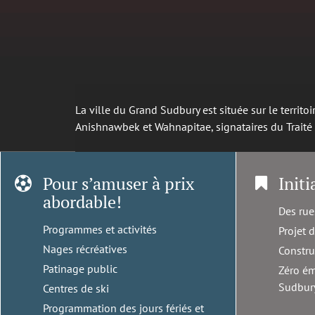
La ville du Grand Sudbury est située sur le territ
Anishnawbek et Wahnapitae, signataires du Trait
Pour s’amuser à prix
Initi
abordable!
Des rue
Programmes et activités
Projet 
Nages récréatives
Constru
Patinage public
Zéro ém
Sudbur
Centres de ski
Programmation des jours fériés et