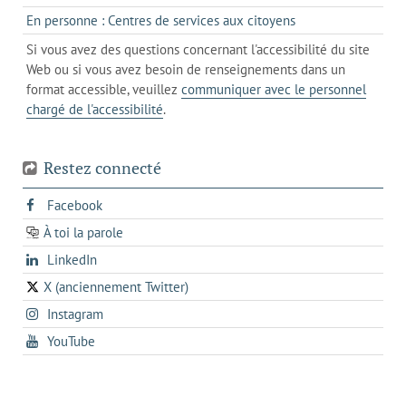
un
dans
de
s'ouvre
En personne : Centres de services aux citoyens
client
un
messagerie
dans
de
Si vous avez des questions concernant l'accessibilité du site
client
l'onglet
votre
Web ou si vous avez besoin de renseignements dans un
de
actuel
téléphone
format accessible, veuillez
communiquer avec le personnel
votre
chargé de l'accessibilité
.
téléphone
Restez connecté
s'ouvre
Facebook
dans
À toi la parole
opens
un
opens
LinkedIn
in
nouvel
in
a
onglet
X (anciennement Twitter)
s'ouvre
a
new
s'ouvre
Instagram
dans
new
tab
dans
un
tab
s'ouvre
YouTube
un
nouvel
dans
nouvel
onglet
un
onglet
nouvel