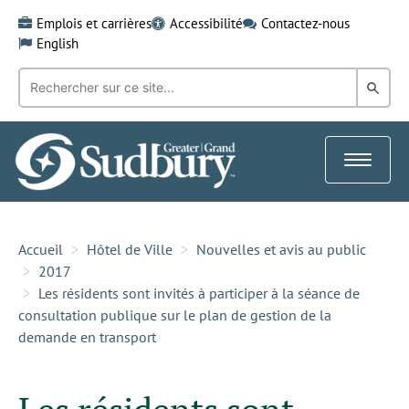
Skip
Emplois et carrières
Accessibilité
Contactez-nous
to
English
content
Recherche
Rech
par
mot-
dans
clé:
le
Toggle
Gra
navigat
Sud
Accueil
Hôtel de Ville
Nouvelles et avis au public
2017
Les résidents sont invités à participer à la séance de
consultation publique sur le plan de gestion de la
demande en transport