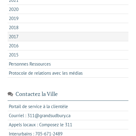
2021
2020
2019
2018
2017
2016
2015
Personnes Ressources
Protocole de relations avec les médias
Contactez la Ville
s'ouvre
Portail de service à la clientèle
dans
s'ouvre
Courriel : 311@grandsudbury.ca
un
dans
s'ouvre
Appels locaux : Composez le 311
nouvel
votre
dans
onglet
s'ouvre
Interurbains : 705-671-2489
client