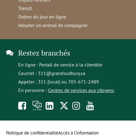
Transit
Ordres du jour en ligne
Adopter un animal de compagnie
Restez branchés
En ligne :
Portail de service à la clientèle
Courriel :
311@grandsudbury.ca
Appeler : 311 (local) ou 705-671-2489
En personne :
Centres de services aux citoyens
Like
À
opens
Follow
Follow
Subscribe
us
toi
in
us
us
to
on
la
a
on
on
our
Politique de confidentialité
Accès à l’information