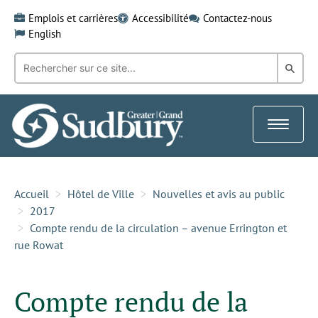
Skip
Emplois et carrières
Accessibilité
Contactez-nous
to
English
content
Recherche
Rech
par
mot-
dans
clé:
le
Toggle
Gra
navigat
Sud
Accueil
Hôtel de Ville
Nouvelles et avis au public
2017
Compte rendu de la circulation – avenue Errington et
rue Rowat
Compte rendu de la