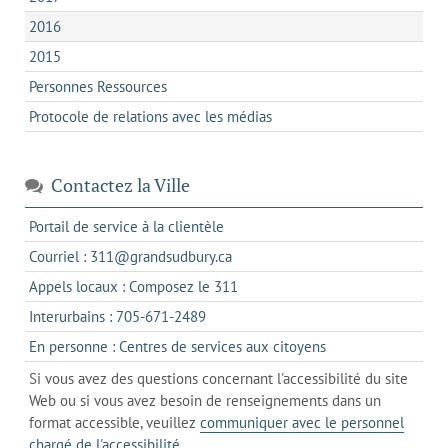
2016
2015
Personnes Ressources
Protocole de relations avec les médias
Contactez la Ville
s'ouvre
Portail de service à la clientèle
dans
s'ouvre
Courriel : 311@grandsudbury.ca
un
dans
s'ouvre
Appels locaux : Composez le 311
nouvel
votre
dans
onglet
s'ouvre
Interurbains : 705-671-2489
client
un
dans
de
s'ouvre
En personne : Centres de services aux citoyens
client
un
messagerie
dans
de
Si vous avez des questions concernant l'accessibilité du site
client
l'onglet
votre
Web ou si vous avez besoin de renseignements dans un
de
actuel
téléphone
format accessible, veuillez
communiquer avec le personnel
votre
chargé de l'accessibilité
.
téléphone