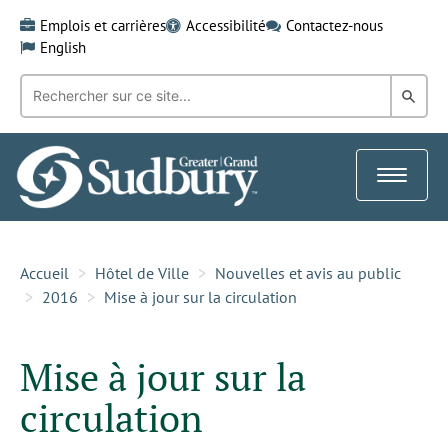
Skip
Emplois et carrières
Accessibilité
Contactez-nous
to
English
content
Recherche
Rech
par
mot-
dans
clé:
le
Toggle
Gra
navigat
Sud
Accueil
Hôtel de Ville
Nouvelles et avis au public
2016
Mise à jour sur la circulation
Mise à jour sur la
circulation