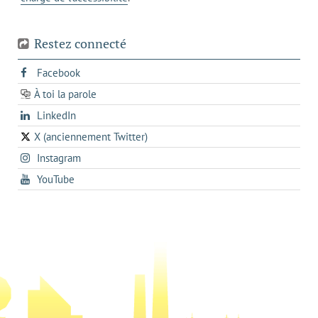
Restez connecté
s'ouvre
Facebook
dans
À toi la parole
opens
un
opens
LinkedIn
in
nouvel
in
a
onglet
X (anciennement Twitter)
s'ouvre
a
new
s'ouvre
Instagram
dans
new
tab
dans
un
tab
s'ouvre
YouTube
un
nouvel
dans
nouvel
onglet
un
onglet
nouvel
onglet