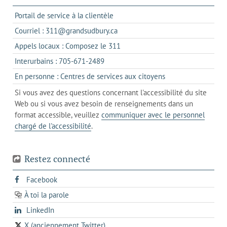
s'ouvre
Portail de service à la clientèle
dans
s'ouvre
Courriel : 311@grandsudbury.ca
un
dans
s'ouvre
Appels locaux : Composez le 311
nouvel
votre
dans
onglet
s'ouvre
Interurbains : 705-671-2489
client
un
dans
de
s'ouvre
En personne : Centres de services aux citoyens
client
un
messagerie
dans
de
Si vous avez des questions concernant l'accessibilité du site
client
l'onglet
votre
Web ou si vous avez besoin de renseignements dans un
de
actuel
téléphone
format accessible, veuillez
communiquer avec le personnel
votre
chargé de l'accessibilité
.
téléphone
Restez connecté
s'ouvre
Facebook
dans
À toi la parole
opens
un
opens
LinkedIn
in
nouvel
in
a
onglet
X (anciennement Twitter)