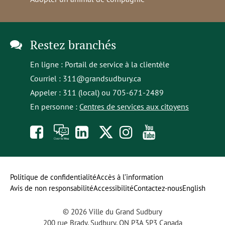
Restez branchés
En ligne :
Portail de service à la clientèle
Courriel :
311@grandsudbury.ca
Appeler : 311 (local) ou 705-671-2489
En personne :
Centres de services aux citoyens
Like
À
opens
Follow
Follow
Subscribe
us
toi
in
us
us
to
on
la
a
on
on
our
Politique de confidentialité
Accès à l’information
Avis de non responsabilité
Accessibilité
Contactez-nous
English
Facebook
parole
new
Twitter
Instagram
YouTube
© 2026 Ville du Grand Sudbury
tab
channel
200 rue Brady, Sudbury, ON P3A 5P3 Canada