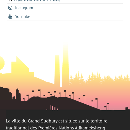
s'ouvre
a
new
s'ouvre
Instagram
dans
new
tab
dans
un
tab
s'ouvre
YouTube
un
nouvel
dans
nouvel
onglet
un
onglet
nouvel
onglet
La ville du Grand Sudbury est située sur le territoire
traditionnel des Premières Nations Atikameksheng