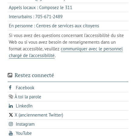
un
dans
s'ouvre
Appels locaux : Composez le 311
nouvel
votre
dans
onglet
s'ouvre
Interurbains : 705-671-2489
client
un
dans
de
s'ouvre
En personne : Centres de services aux citoyens
client
un
messagerie
dans
de
Si vous avez des questions concernant l'accessibilité du site
client
l'onglet
votre
Web ou si vous avez besoin de renseignements dans un
de
actuel
téléphone
format accessible, veuillez
communiquer avec le personnel
votre
chargé de l'accessibilité
.
téléphone
Restez connecté
s'ouvre
Facebook
dans
À toi la parole
opens
un
opens
LinkedIn
in
nouvel
in
a
onglet
X (anciennement Twitter)
s'ouvre
a
new
s'ouvre
Instagram
dans
new
tab
dans
un
tab
s'ouvre
YouTube