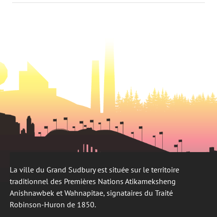
un
nouvel
dans
nouvel
onglet
un
onglet
nouvel
onglet
La ville du Grand Sudbury est située sur le territoire
traditionnel des Premières Nations Atikameksheng
Anishnawbek et Wahnapitae, signataires du Traité
Robinson-Huron de 1850.