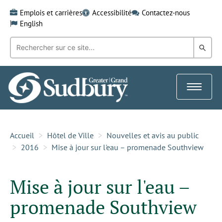
Skip
Emplois et carrières
Accessibilité
Contactez-nous
to
English
content
Recherche
Rech
par
mot-
dans
clé:
le
Toggle
Gra
navigat
Sud
Accueil
Hôtel de Ville
Nouvelles et avis au public
2016
Mise à jour sur l'eau – promenade Southview
Mise à jour sur l'eau –
promenade Southview