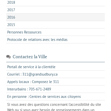
2018
2017
2016
2015
Personnes Ressources
Protocole de relations avec les médias
Contactez la Ville
s'ouvre
Portail de service à la clientèle
dans
s'ouvre
Courriel : 311@grandsudbury.ca
un
dans
s'ouvre
Appels locaux : Composez le 311
nouvel
votre
dans
onglet
s'ouvre
Interurbains : 705-671-2489
client
un
dans
de
s'ouvre
En personne : Centres de services aux citoyens
client
un
messagerie
dans
de
Si vous avez des questions concernant l'accessibilité du site
client
l'onglet
votre
Web ou si vous avez besoin de renseignements dans un
de