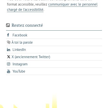
actuel
téléphone
format accessible, veuillez
communiquer avec le personnel
votre
chargé de l'accessibilité
.
téléphone
Restez connecté
s'ouvre
Facebook
dans
À toi la parole
opens
un
opens
LinkedIn
in
nouvel
in
a
onglet
X (anciennement Twitter)
s'ouvre
a
new
s'ouvre
Instagram
dans
new
tab
dans
un
tab
s'ouvre
YouTube
un
nouvel
dans
nouvel
onglet
un
onglet
nouvel
onglet