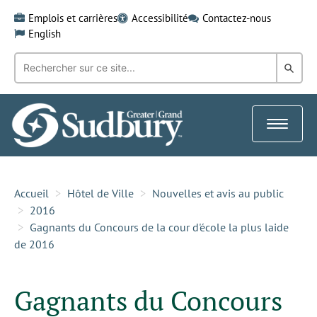
Skip
Emplois et carrières
Accessibilité
Contactez-nous
to
English
content
Recherche
Rech
par
mot-
dans
clé:
le
Toggle
Gra
navigat
Sud
Accueil
Hôtel de Ville
Nouvelles et avis au public
2016
Gagnants du Concours de la cour d'école la plus laide
de 2016
Gagnants du Concours