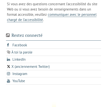
messagerie
dans
de
Si vous avez des questions concernant l'accessibilité du site
client
l'onglet
votre
Web ou si vous avez besoin de renseignements dans un
de
actuel
téléphone
format accessible, veuillez
communiquer avec le personnel
votre
chargé de l'accessibilité
.
téléphone
Restez connecté
s'ouvre
Facebook
dans
À toi la parole
opens
un
opens
LinkedIn
in
nouvel
in
a
onglet
X (anciennement Twitter)
s'ouvre
a
new
s'ouvre
Instagram
dans
new
tab
dans
un
tab
s'ouvre
YouTube
un
nouvel
dans
nouvel
onglet
un
onglet
nouvel
onglet