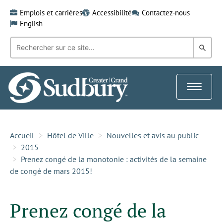
Skip
Emplois et carrières
Accessibilité
Contactez-nous
to
English
content
Recherche
Rech
par
mot-
dans
clé:
le
Toggle
Gra
navigat
Sud
Accueil
Hôtel de Ville
Nouvelles et avis au public
2015
Prenez congé de la monotonie : activités de la semaine
de congé de mars 2015!
Prenez congé de la