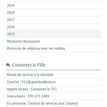
2019
2018
2017
2016
2015
Personnes Ressources
Protocole de relations avec les médias
Contactez la Ville
s'ouvre
Portail de service à la clientèle
dans
s'ouvre
Courriel : 311@grandsudbury.ca
un
dans
s'ouvre
Appels locaux : Composez le 311
nouvel
votre
dans
onglet
s'ouvre
Interurbains : 705-671-2489
client
un
dans
de
s'ouvre
En personne : Centres de services aux citoyens
client
un