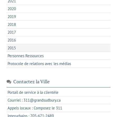
2021
2020
2019
2018
2017
2016
2015
Personnes Ressources
Protocole de relations avec les médias
Contactez la Ville
s'ouvre
Portail de service à la clientèle
dans
s'ouvre
Courriel : 311@grandsudbury.ca
un
dans
s'ouvre
Appels locaux : Composez le 311
nouvel
votre
dans
onglet
s'ouvre
Interurbains : 705-671-2489