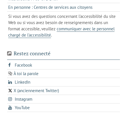
client
un
dans
de
s'ouvre
En personne : Centres de services aux citoyens
client
un
messagerie
dans
de
Si vous avez des questions concernant l'accessibilité du site
client
l'onglet
votre
Web ou si vous avez besoin de renseignements dans un
de
actuel
téléphone
format accessible, veuillez
communiquer avec le personnel
votre
chargé de l'accessibilité
.
téléphone
Restez connecté
s'ouvre
Facebook
dans
À toi la parole
opens
un
opens
LinkedIn
in
nouvel
in
a
onglet
X (anciennement Twitter)
s'ouvre
a
new
s'ouvre
Instagram
dans
new
tab
dans
un
tab
s'ouvre
YouTube
un
nouvel
dans
nouvel
onglet
un
onglet
nouvel