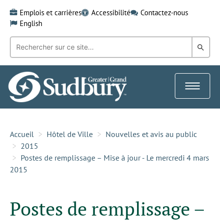
Skip
Emplois et carrières
Accessibilité
Contactez-nous
to
English
content
Recherche
Rech
par
mot-
dans
clé:
le
Toggle
Gra
navigat
Sud
Accueil
Hôtel de Ville
Nouvelles et avis au public
2015
Postes de remplissage – Mise à jour - Le mercredi 4 mars
2015
Postes de remplissage –