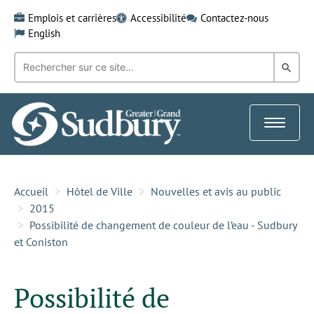
Skip
Emplois et carrières
Accessibilité
Contactez-nous
to
English
content
Recherche
Rech
par
mot-
dans
clé:
le
Toggle
Gra
navigat
Sud
Accueil
Hôtel de Ville
Nouvelles et avis au public
2015
Possibilité de changement de couleur de l’eau - Sudbury
et Coniston
Possibilité de