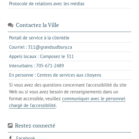
Protocole de relations avec les médias
Contactez la Ville
s'ouvre
Portail de service à la clientèle
dans
s'ouvre
Courriel : 311@grandsudbury.ca
un
dans
s'ouvre
Appels locaux : Composez le 311
nouvel
votre
dans
onglet
s'ouvre
Interurbains : 705-671-2489
client
un
dans
de
s'ouvre
En personne : Centres de services aux citoyens
client
un
messagerie
dans
de
Si vous avez des questions concernant l'accessibilité du site
client
l'onglet
votre
Web ou si vous avez besoin de renseignements dans un
de
actuel
téléphone
format accessible, veuillez
communiquer avec le personnel
votre
chargé de l'accessibilité
.
téléphone
Restez connecté
s'ouvre
Facebook