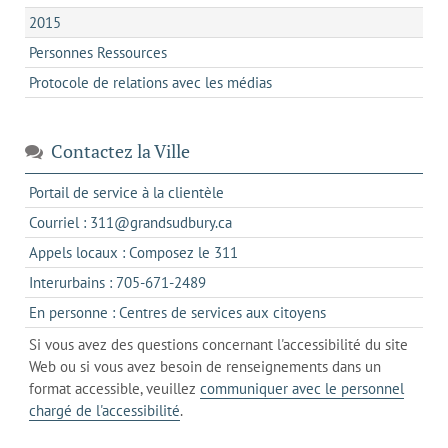
2015
Personnes Ressources
Protocole de relations avec les médias
Contactez la Ville
s'ouvre
Portail de service à la clientèle
dans
s'ouvre
Courriel : 311@grandsudbury.ca
un
dans
s'ouvre
Appels locaux : Composez le 311
nouvel
votre
dans
onglet
s'ouvre
Interurbains : 705-671-2489
client
un
dans
de
s'ouvre
En personne : Centres de services aux citoyens
client
un
messagerie
dans
de
Si vous avez des questions concernant l'accessibilité du site
client
l'onglet
votre
Web ou si vous avez besoin de renseignements dans un
de
actuel
téléphone
format accessible, veuillez
communiquer avec le personnel
votre
chargé de l'accessibilité
.
téléphone