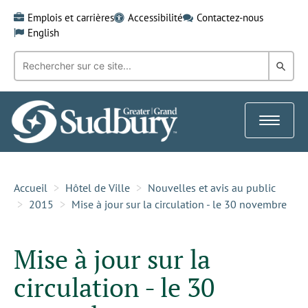
Skip
Emplois et carrières
Accessibilité
Contactez-nous
to
English
content
Recherche
Rech
par
mot-
dans
clé:
le
Toggle
Gra
navigat
Sud
Accueil
Hôtel de Ville
Nouvelles et avis au public
2015
Mise à jour sur la circulation - le 30 novembre
Mise à jour sur la
circulation - le 30