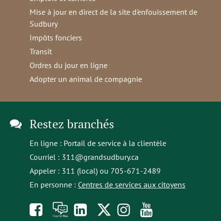
Mise à jour en direct de la site d'enfouissement de
Sudbury
Impôts fonciers
Transit
Ordres du jour en ligne
Adopter un animal de compagnie
Restez branchés
En ligne :
Portail de service à la clientèle
Courriel :
311@grandsudbury.ca
Appeler : 311 (local) ou 705-671-2489
En personne :
Centres de services aux citoyens
Like
À
opens
Follow
Follow
Subscribe