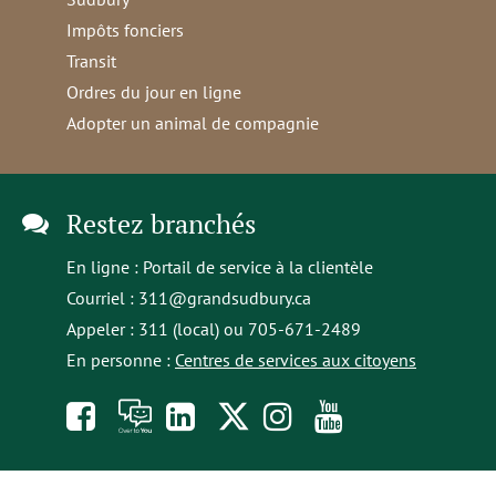
Impôts fonciers
Transit
Ordres du jour en ligne
Adopter un animal de compagnie
Restez branchés
En ligne :
Portail de service à la clientèle
Courriel :
311@grandsudbury.ca
Appeler : 311 (local) ou 705-671-2489
En personne :
Centres de services aux citoyens
Like
À
opens
Follow
Follow
Subscribe
us
toi
in
us
us
to