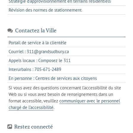
Stratégie d'approvisionnement en terrains résidentiels
Révision des normes de stationnement
Contactez la Ville
s'ouvre
Portail de service à la clientèle
dans
s'ouvre
Courriel : 311@grandsudbury.ca
un
dans
s'ouvre
Appels locaux : Composez le 311
nouvel
votre
dans
onglet
s'ouvre
Interurbains : 705-671-2489
client
un
dans
de
s'ouvre
En personne : Centres de services aux citoyens
client
un
messagerie
dans
de
Si vous avez des questions concernant l'accessibilité du site
client
l'onglet
votre
Web ou si vous avez besoin de renseignements dans un
de
actuel
téléphone
format accessible, veuillez
communiquer avec le personnel
votre
chargé de l'accessibilité
.
téléphone
Restez connecté