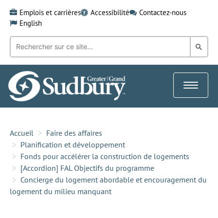
Skip
Emplois et carrières
Accessibilité
Contactez-nous
to
English
content
Recherche
Rech
par
mot-
dans
clé:
le
Toggle
Gra
navigat
Sud
Accueil
Faire des affaires
Planification et développement
Fonds pour accélérer la construction de logements
[Accordion] FAL Objectifs du programme
Concierge du logement abordable et encouragement du
logement du milieu manquant