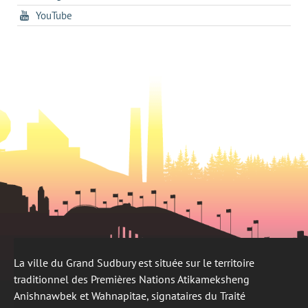
dans
un
tab
s'ouvre
YouTube
un
nouvel
dans
nouvel
onglet
un
onglet
nouvel
onglet
La ville du Grand Sudbury est située sur le territoire
traditionnel des Premières Nations Atikameksheng
Anishnawbek et Wahnapitae, signataires du Traité