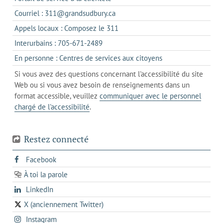
dans
s'ouvre
Courriel : 311@grandsudbury.ca
un
dans
s'ouvre
Appels locaux : Composez le 311
nouvel
votre
dans
onglet
s'ouvre
Interurbains : 705-671-2489
client
un
dans
de
s'ouvre
En personne : Centres de services aux citoyens
client
un
messagerie
dans
de
Si vous avez des questions concernant l'accessibilité du site
client
l'onglet
votre
Web ou si vous avez besoin de renseignements dans un
de
actuel
téléphone
format accessible, veuillez
communiquer avec le personnel
votre
chargé de l'accessibilité
.
téléphone
Restez connecté
s'ouvre
Facebook
dans
À toi la parole
opens
un
opens
LinkedIn
in
nouvel
in
a
onglet
X (anciennement Twitter)
s'ouvre
a
new
s'ouvre
Instagram
dans
new
tab