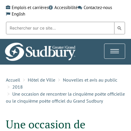
Skip
Emplois et carrières
Accessibilité
Contactez-nous
to
English
content
Recherche
Rech
par
mot-
dans
clé:
le
Toggle
Gra
navigat
Sud
Accueil
Hôtel de Ville
Nouvelles et avis au public
2018
Une occasion de rencontrer la cinquième poète officielle
ou le cinquième poète officiel du Grand Sudbury
Une occasion de