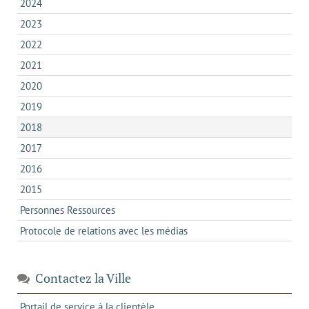
2024
2023
2022
2021
2020
2019
2018
2017
2016
2015
Personnes Ressources
Protocole de relations avec les médias
Contactez la Ville
s'ouvre
Portail de service à la clientèle