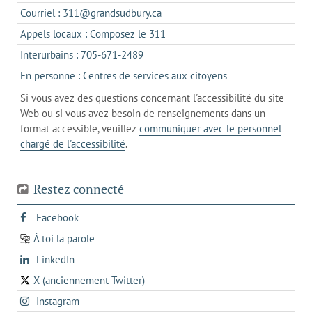
dans
s'ouvre
Courriel : 311@grandsudbury.ca
un
dans
s'ouvre
Appels locaux : Composez le 311
nouvel
votre
dans
onglet
s'ouvre
Interurbains : 705-671-2489
client
un
dans
de
s'ouvre
En personne : Centres de services aux citoyens
client
un
messagerie
dans
de
Si vous avez des questions concernant l'accessibilité du site
client
l'onglet
votre
Web ou si vous avez besoin de renseignements dans un
de
actuel
téléphone
format accessible, veuillez
communiquer avec le personnel
votre
chargé de l'accessibilité
.
téléphone
Restez connecté
s'ouvre
Facebook
dans
À toi la parole
opens
un
opens
LinkedIn
in
nouvel
in
a
onglet
X (anciennement Twitter)
s'ouvre
a
new
s'ouvre
Instagram
dans
new
tab