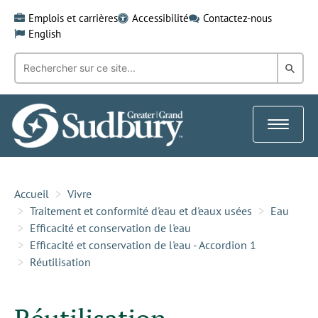
Skip
Emplois et carrières
Accessibilité
Contactez-nous
to
English
content
Recherche
Rech
par
mot-
dans
clé:
le
Toggle
Gra
navigat
Sud
Accueil
Vivre
Traitement et conformité d'eau et d'eaux usées
Eau
Efficacité et conservation de l'eau
Efficacité et conservation de l'eau - Accordion 1
Réutilisation