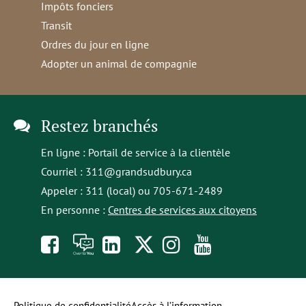
Impôts fonciers
Transit
Ordres du jour en ligne
Adopter un animal de compagnie
Restez branchés
En ligne :
Portail de service à la clientèle
Courriel :
311@grandsudbury.ca
Appeler : 311 (local) ou 705-671-2489
En personne :
Centres de services aux citoyens
Like
À
opens
Follow
Follow
Subscribe
us
toi
in
us
us
to
on
la
a
on
on
our
Politique de confidentialité
Accès à l’information