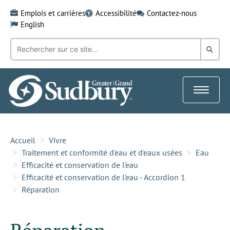
Skip
Emplois et carrières
Accessibilité
Contactez-nous
to
English
content
Recherche
Rech
par
mot-
dans
clé:
le
Toggle
Gra
navigat
Sud
Accueil
Vivre
Traitement et conformité d'eau et d'eaux usées
Eau
Efficacité et conservation de l'eau
Efficacité et conservation de l'eau - Accordion 1
Réparation