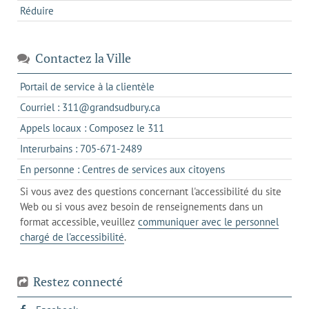
Réduire
Contactez la Ville
s'ouvre
Portail de service à la clientèle
dans
s'ouvre
Courriel : 311@grandsudbury.ca
un
dans
s'ouvre
Appels locaux : Composez le 311
nouvel
votre
dans
onglet
s'ouvre
Interurbains : 705-671-2489
client
un
dans
de
s'ouvre
En personne : Centres de services aux citoyens
client
un
messagerie
dans
de
Si vous avez des questions concernant l'accessibilité du site
client
l'onglet
votre
Web ou si vous avez besoin de renseignements dans un
de
actuel
téléphone
format accessible, veuillez
communiquer avec le personnel
votre
chargé de l'accessibilité
.
téléphone
Restez connecté