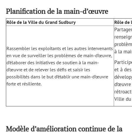
Planification de la main-d’œuvre
Rôle de la Ville du Grand Sudbury
Rôle de 
Partage
renseig
problème
Rassembler les exploitants et les autres intervenants
à la mai
en vue de surveiller les problèmes de main-d’œuvre,
Partici
d’élaborer des initiatives de soutien à la main-
et à des
d’œuvre et de relever les défis et saisir les
possibilités dans le but d’établir une main-d’œuvre
dévelop
forte et résiliente.
d’œuvre
rétroact
Ville du
Modèle d’amélioration continue de la