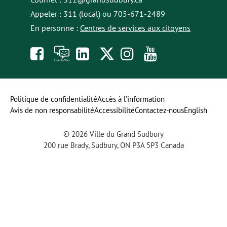
Appeler : 311 (local) ou 705-671-2489
En personne :
Centres de services aux citoyens
Like
À
opens
Follow
Follow
Subscribe
us
toi
in
us
us
to
on
la
a
on
on
our
Politique de confidentialité
Accès à l’information
Avis de non responsabilité
Accessibilité
Contactez-nous
English
Facebook
parole
new
Twitter
Instagram
YouTube
© 2026 Ville du Grand Sudbury
tab
channel
200 rue Brady, Sudbury, ON P3A 5P3 Canada