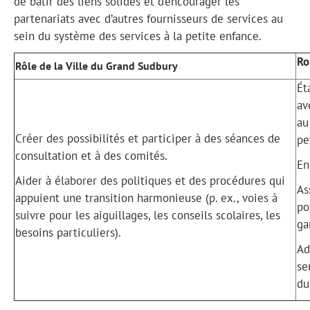
de bâtir des liens solides et d’encourager les
partenariats avec d’autres fournisseurs de services au
sein du système des services à la petite enfance.
Ro
Rôle de la Ville du Grand Sudbury
Ét
av
au
Créer des possibilités et participer à des séances de
pe
consultation et à des comités.
En
Aider à élaborer des politiques et des procédures qui
As
appuient une transition harmonieuse (p. ex., voies à
po
suivre pour les aiguillages, les conseils scolaires, les
ga
besoins particuliers).
Ad
se
du