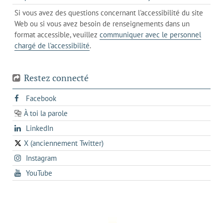
un
messagerie
dans
de
Si vous avez des questions concernant l'accessibilité du site
client
l'onglet
votre
Web ou si vous avez besoin de renseignements dans un
de
actuel
téléphone
format accessible, veuillez
communiquer avec le personnel
votre
chargé de l'accessibilité
.
téléphone
Restez connecté
s'ouvre
Facebook
dans
À toi la parole
opens
un
opens
LinkedIn
in
nouvel
in
a
onglet
X (anciennement Twitter)
s'ouvre
a
new
s'ouvre
Instagram
dans
new
tab
dans
un
tab
s'ouvre
YouTube
un
nouvel
dans
nouvel
onglet
un
onglet
nouvel
onglet