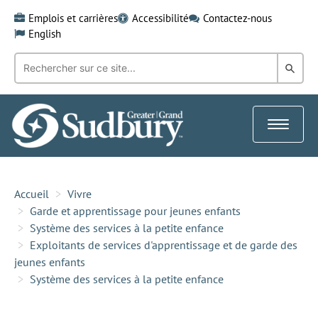
Skip
Emplois et carrières
Accessibilité
Contactez-nous
to
English
content
Recherche
Rech
par
mot-
dans
clé:
le
Toggle
Gra
navigat
Sud
Accueil
Vivre
Garde et apprentissage pour jeunes enfants
Système des services à la petite enfance
Exploitants de services d'apprentissage et de garde des
jeunes enfants
Système des services à la petite enfance