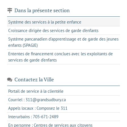
Dans la présente section
Système des services à la petite enfance
Croissance dirigée des services de garde d'enfants
Système pancanadien d'apprentissage et de garde des jeunes
enfants (SPAGJE)
Ententes de financement conclues avec les exploitants de
services de garde d'enfants
Contactez la Ville
s'ouvre
Portail de service à la clientèle
dans
s'ouvre
Courriel : 311@grandsudbury.ca
un
dans
s'ouvre
Appels locaux : Composez le 311
nouvel
votre
dans
onglet
s'ouvre
Interurbains : 705-671-2489
client
un
dans
de
s'ouvre
En personne : Centres de services aux citoyens
client