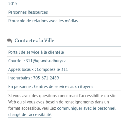
2015
Personnes Ressources
Protocole de relations avec les médias
Contactez la Ville
s'ouvre
Portail de service à la clientèle
dans
s'ouvre
Courriel : 311@grandsudbury.ca
un
dans
s'ouvre
Appels locaux : Composez le 311
nouvel
votre
dans
onglet
s'ouvre
Interurbains : 705-671-2489
client
un
dans
de
s'ouvre
En personne : Centres de services aux citoyens
client
un
messagerie
dans
de
Si vous avez des questions concernant l'accessibilité du site
client
l'onglet
votre
Web ou si vous avez besoin de renseignements dans un
de
actuel
téléphone
format accessible, veuillez
communiquer avec le personnel
votre
chargé de l'accessibilité
.
téléphone