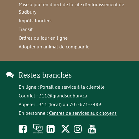
Mise à jour en direct de la site d'enfouissement de
Sudbury
Impôts fonciers
Transit
Ordres du jour en ligne
Adopter un animal de compagnie
Restez branchés
En ligne :
Portail de service à la clientèle
Courriel :
311@grandsudbury.ca
Appeler : 311 (local) ou 705-671-2489
En personne :
Centres de services aux citoyens
Like
À
opens
Follow
Follow
Subscribe