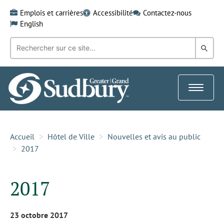
Skip
Emplois et carrières
Accessibilité
Contactez-nous
to
English
content
Recherche
Rech
par
mot-
dans
clé:
le
Toggle
Gra
navigat
Sud
Accueil
Hôtel de Ville
Nouvelles et avis au public
2017
2017
23 octobre 2017